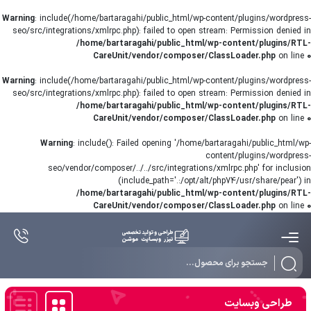
Warning
: include(/home/bartaragahi/public_html/wp-content/plugins/wordpress-
seo/src/integrations/xmlrpc.php): failed to open stream: Permission denied in
/home/bartaragahi/public_html/wp-content/plugins/RTL-
CareUnit/vendor/composer/ClassLoader.php
on line
0
Warning
: include(/home/bartaragahi/public_html/wp-content/plugins/wordpress-
seo/src/integrations/xmlrpc.php): failed to open stream: Permission denied in
/home/bartaragahi/public_html/wp-content/plugins/RTL-
CareUnit/vendor/composer/ClassLoader.php
on line
0
Warning
: include(): Failed opening '/home/bartaragahi/public_html/wp-
content/plugins/wordpress-
seo/vendor/composer/../../src/integrations/xmlrpc.php' for inclusion
(include_path='.:/opt/alt/php74/usr/share/pear') in
/home/bartaragahi/public_html/wp-content/plugins/RTL-
CareUnit/vendor/composer/ClassLoader.php
on line
0
Products
search
طراحی وبسایت