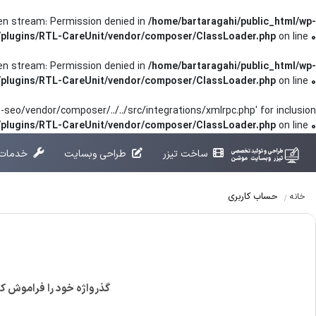
pen stream: Permission denied in
/home/bartaragahi/public_html/wp-
/plugins/RTL-CareUnit/vendor/composer/ClassLoader.php
on line
0
pen stream: Permission denied in
/home/bartaragahi/public_html/wp-
/plugins/RTL-CareUnit/vendor/composer/ClassLoader.php
on line
0
seo/vendor/composer/../../src/integrations/xmlrpc.php' for inclusion
t/plugins/RTL-CareUnit/vendor/composer/ClassLoader.php
on line
0
ساخت تیزر
طراحی وبسایت
خدمات 
حساب کاربری
خانه
گذرواژه خود را فراموش کرد