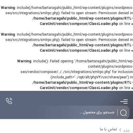
Warning
: include(/home/bartaragahi/public_html/wp-content/plugins/wordpress-
seo/src/integrations/xmlrpc.php): failed to open stream: Permission denied in
/home/bartaragahi/public_html/wp-content/plugins/RTL-
CareUnit/vendor/composer/ClassLoader.php
on line
0
Warning
: include(/home/bartaragahi/public_html/wp-content/plugins/wordpress-
seo/src/integrations/xmlrpc.php): failed to open stream: Permission denied in
/home/bartaragahi/public_html/wp-content/plugins/RTL-
CareUnit/vendor/composer/ClassLoader.php
on line
0
Warning
: include(): Failed opening '/home/bartaragahi/public_html/wp-
content/plugins/wordpress-
seo/vendor/composer/../../src/integrations/xmlrpc.php' for inclusion
(include_path='.:/opt/alt/php74/usr/share/pear') in
/home/bartaragahi/public_html/wp-content/plugins/RTL-
CareUnit/vendor/composer/ClassLoader.php
on line
0
تماس با ما
خانه