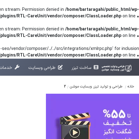
pen stream: Permission denied in
/home/bartaragahi/public_html/wp-
/plugins/RTL-CareUnit/vendor/composer/ClassLoader.php
on line
0
pen stream: Permission denied in
/home/bartaragahi/public_html/wp-
/plugins/RTL-CareUnit/vendor/composer/ClassLoader.php
on line
0
seo/vendor/composer/../../src/integrations/xmlrpc.php' for inclusion
t/plugins/RTL-CareUnit/vendor/composer/ClassLoader.php
on line
0
ساخت تیزر
طراحی وبسایت
خدمات 
2
خانه
طراحی و تولید تیزر وبسایت موشن