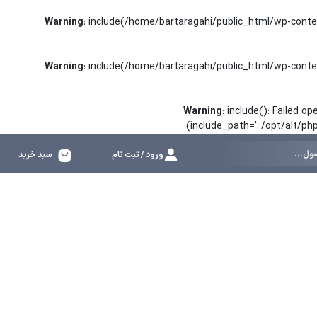
Warning
: include(/home/bartaragahi/public_html/wp-conte
Warning
: include(/home/bartaragahi/public_html/wp-conte
Warning
: include(): Failed 
(include_path='.:/opt/alt/p
ورود / ثبت نام
سبد خرید