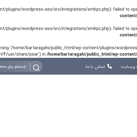
nt/plugins/wordpress-seo/src/integrations/xmlrpc.php): failed to o
content
nt/plugins/wordpress-seo/src/integrations/xmlrpc.php): failed to o
content
opening '/home/bartaragahi/public_html/wp-content/plugins/wordpress-
hp74/usr/share/pear') in
/home/bartaragahi/public_html/wp-conten
وبسایت
تماس با ما