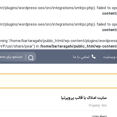
nt/plugins/wordpress-seo/src/integrations/xmlrpc.php): failed to o
content
nt/plugins/wordpress-seo/src/integrations/xmlrpc.php): failed to o
content
opening '/home/bartaragahi/public_html/wp-content/plugins/wordpress-
hp74/usr/share/pear') in
/home/bartaragahi/public_html/wp-conten
وبسایت
تماس با ما
سایت املاک با قالب پروپرتیا
Property Site
دسته بندی: