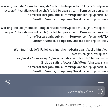
Warning
: include(/home/bartaragahi/public_html/wp-content/plugins/wordpress-
seo/src/integrations/xmlrpc.php): failed to open stream: Permission denied in
/home/bartaragahi/public_html/wp-content/plugins/RTL-
CareUnit/vendor/composer/ClassLoader.php
on line
0
Warning
: include(/home/bartaragahi/public_html/wp-content/plugins/wordpress-
seo/src/integrations/xmlrpc.php): failed to open stream: Permission denied in
/home/bartaragahi/public_html/wp-content/plugins/RTL-
CareUnit/vendor/composer/ClassLoader.php
on line
0
Warning
: include(): Failed opening '/home/bartaragahi/public_html/wp-
content/plugins/wordpress-
seo/vendor/composer/../../src/integrations/xmlrpc.php' for inclusion
(include_path='.:/opt/alt/php74/usr/share/pear') in
/home/bartaragahi/public_html/wp-content/plugins/RTL-
CareUnit/vendor/composer/ClassLoader.php
on line
0
Products
search
Layout30-preview
خانه
رسانه