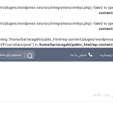
nt/plugins/wordpress-seo/src/integrations/xmlrpc.php): failed to o
content
nt/plugins/wordpress-seo/src/integrations/xmlrpc.php): failed to o
content
opening '/home/bartaragahi/public_html/wp-content/plugins/wordpress-
hp74/usr/share/pear') in
/home/bartaragahi/public_html/wp-conten
وبسایت
تماس با ما
04:46
|