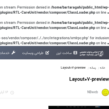
pen stream: Permission denied in
/home/bartaragahi/public_html/wp-
/plugins/RTL-CareUnit/vendor/composer/ClassLoader.php
on line
0
pen stream: Permission denied in
/home/bartaragahi/public_html/wp-
/plugins/RTL-CareUnit/vendor/composer/ClassLoader.php
on line
0
seo/vendor/composer/../../src/integrations/xmlrpc.php' for inclusion
t/plugins/RTL-CareUnit/vendor/composer/ClassLoader.php
on line
0
ساخت تیزر
طراحی وبسایت
خدمات 
Layout07-preview
خانه
رسانه
Layout07-preview
NBweb
16 آبان 1401