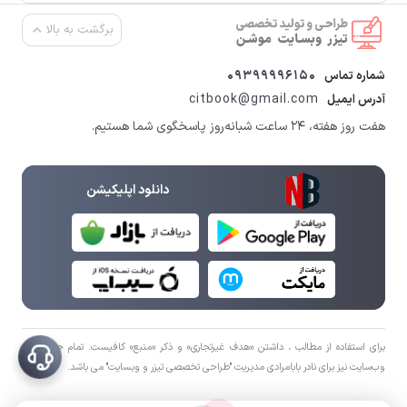
برگشت به بالا
09399996150
شماره تماس
citbook@gmail.com
آدرس ایمیل
هفت روز هفته، ۲۴ ساعت شبانه‌روز پاسخگوی شما هستیم.
دانلود اپلیکیشن
برای استفاده از مطالب ، داشتن «هدف غیرتجاری» و ذکر «منبع» کافیست. تمام حقوق اين
وب‌سايت نیز برای نادر بابامرادی مدیریت "طراحی تخصصی تیزر و وبسایت" می باشد.