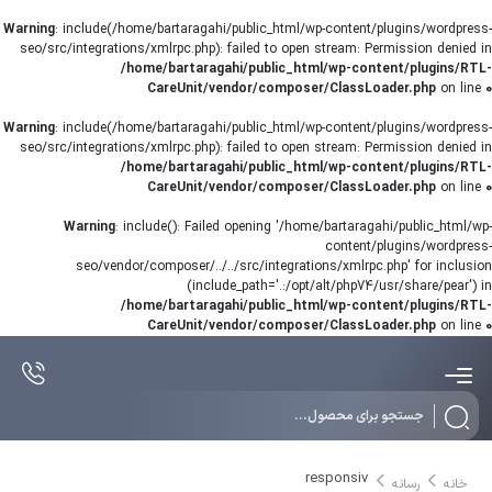
Warning
: include(/home/bartaragahi/public_html/wp-content/plugins/wordpress-
seo/src/integrations/xmlrpc.php): failed to open stream: Permission denied in
/home/bartaragahi/public_html/wp-content/plugins/RTL-
CareUnit/vendor/composer/ClassLoader.php
on line
0
Warning
: include(/home/bartaragahi/public_html/wp-content/plugins/wordpress-
seo/src/integrations/xmlrpc.php): failed to open stream: Permission denied in
/home/bartaragahi/public_html/wp-content/plugins/RTL-
CareUnit/vendor/composer/ClassLoader.php
on line
0
Warning
: include(): Failed opening '/home/bartaragahi/public_html/wp-
content/plugins/wordpress-
seo/vendor/composer/../../src/integrations/xmlrpc.php' for inclusion
(include_path='.:/opt/alt/php74/usr/share/pear') in
/home/bartaragahi/public_html/wp-content/plugins/RTL-
CareUnit/vendor/composer/ClassLoader.php
on line
0
Products
search
responsiv
خانه
رسانه