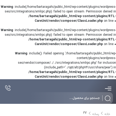
Warning
: include(/home/bartaragahi/public_html/wp-content/plugins/wordpress-
seo/src/integrations/xmlrpc.php): failed to open stream: Permission denied in
/home/bartaragahi/public_html/wp-content/plugins/RTL-
CareUnit/vendor/composer/ClassLoader.php
on line
0
Warning
: include(/home/bartaragahi/public_html/wp-content/plugins/wordpress-
seo/src/integrations/xmlrpc.php): failed to open stream: Permission denied in
/home/bartaragahi/public_html/wp-content/plugins/RTL-
CareUnit/vendor/composer/ClassLoader.php
on line
0
Warning
: include(): Failed opening '/home/bartaragahi/public_html/wp-
content/plugins/wordpress-
seo/vendor/composer/../../src/integrations/xmlrpc.php' for inclusion
(include_path='.:/opt/alt/php74/usr/share/pear') in
/home/bartaragahi/public_html/wp-content/plugins/RTL-
CareUnit/vendor/composer/ClassLoader.php
on line
0
Products
search
27
خانه
رسانه