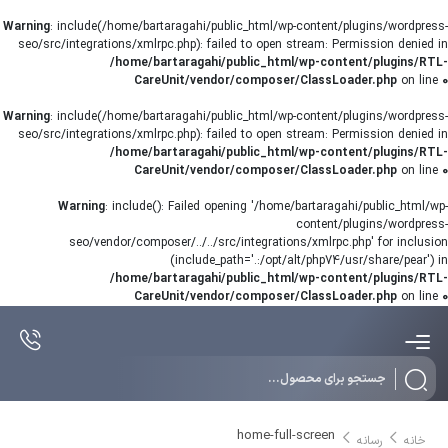
Warning
: include(/home/bartaragahi/public_html/wp-content/plugins/wordpress-
seo/src/integrations/xmlrpc.php): failed to open stream: Permission denied in
/home/bartaragahi/public_html/wp-content/plugins/RTL-
CareUnit/vendor/composer/ClassLoader.php
on line
0
Warning
: include(/home/bartaragahi/public_html/wp-content/plugins/wordpress-
seo/src/integrations/xmlrpc.php): failed to open stream: Permission denied in
/home/bartaragahi/public_html/wp-content/plugins/RTL-
CareUnit/vendor/composer/ClassLoader.php
on line
0
Warning
: include(): Failed opening '/home/bartaragahi/public_html/wp-
content/plugins/wordpress-
seo/vendor/composer/../../src/integrations/xmlrpc.php' for inclusion
(include_path='.:/opt/alt/php74/usr/share/pear') in
/home/bartaragahi/public_html/wp-content/plugins/RTL-
CareUnit/vendor/composer/ClassLoader.php
on line
0
Products
search
home-full-screen
خانه
رسانه