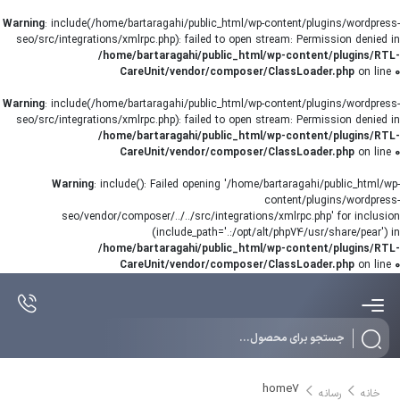
Warning
: include(/home/bartaragahi/public_html/wp-content/plugins/wordpress-
seo/src/integrations/xmlrpc.php): failed to open stream: Permission denied in
/home/bartaragahi/public_html/wp-content/plugins/RTL-
CareUnit/vendor/composer/ClassLoader.php
on line
0
Warning
: include(/home/bartaragahi/public_html/wp-content/plugins/wordpress-
seo/src/integrations/xmlrpc.php): failed to open stream: Permission denied in
/home/bartaragahi/public_html/wp-content/plugins/RTL-
CareUnit/vendor/composer/ClassLoader.php
on line
0
Warning
: include(): Failed opening '/home/bartaragahi/public_html/wp-
content/plugins/wordpress-
seo/vendor/composer/../../src/integrations/xmlrpc.php' for inclusion
(include_path='.:/opt/alt/php74/usr/share/pear') in
/home/bartaragahi/public_html/wp-content/plugins/RTL-
CareUnit/vendor/composer/ClassLoader.php
on line
0
Products
search
home7
خانه
رسانه