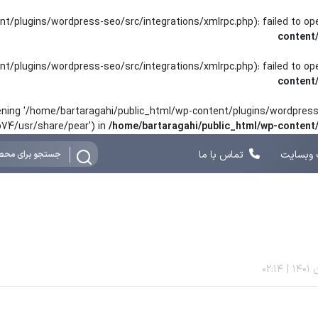
nt/plugins/wordpress-seo/src/integrations/xmlrpc.php): failed to o
content
nt/plugins/wordpress-seo/src/integrations/xmlrpc.php): failed to o
content
opening '/home/bartaragahi/public_html/wp-content/plugins/wordpress-
hp74/usr/share/pear') in
/home/bartaragahi/public_html/wp-conten
وبسایت
تماس با ما
02:14
|