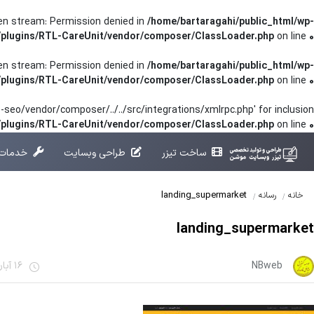
pen stream: Permission denied in
/home/bartaragahi/public_html/wp-
/plugins/RTL-CareUnit/vendor/composer/ClassLoader.php
on line
0
pen stream: Permission denied in
/home/bartaragahi/public_html/wp-
/plugins/RTL-CareUnit/vendor/composer/ClassLoader.php
on line
0
seo/vendor/composer/../../src/integrations/xmlrpc.php' for inclusion
t/plugins/RTL-CareUnit/vendor/composer/ClassLoader.php
on line
0
ساخت تیزر
طراحی وبسایت
خدمات 
landing_supermarket
خانه
رسانه
landing_supermarket
NBweb
16 آبان 1401