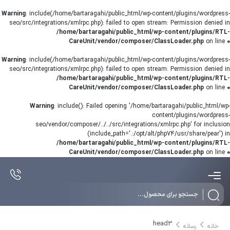
Warning
: include(/home/bartaragahi/public_html/wp-content/plugins/wordpress-
seo/src/integrations/xmlrpc.php): failed to open stream: Permission denied in
/home/bartaragahi/public_html/wp-content/plugins/RTL-
CareUnit/vendor/composer/ClassLoader.php
on line
0
Warning
: include(/home/bartaragahi/public_html/wp-content/plugins/wordpress-
seo/src/integrations/xmlrpc.php): failed to open stream: Permission denied in
/home/bartaragahi/public_html/wp-content/plugins/RTL-
CareUnit/vendor/composer/ClassLoader.php
on line
0
Warning
: include(): Failed opening '/home/bartaragahi/public_html/wp-
content/plugins/wordpress-
seo/vendor/composer/../../src/integrations/xmlrpc.php' for inclusion
(include_path='.:/opt/alt/php74/usr/share/pear') in
/home/bartaragahi/public_html/wp-content/plugins/RTL-
CareUnit/vendor/composer/ClassLoader.php
on line
0
Products
search
head3
خانه
رسانه