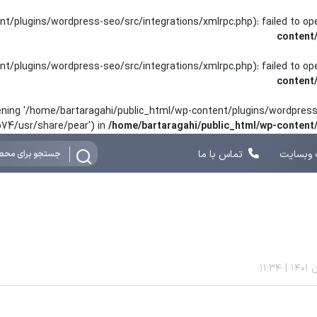
nt/plugins/wordpress-seo/src/integrations/xmlrpc.php): failed to o
content
nt/plugins/wordpress-seo/src/integrations/xmlrpc.php): failed to o
content
opening '/home/bartaragahi/public_html/wp-content/plugins/wordpress-
hp74/usr/share/pear') in
/home/bartaragahi/public_html/wp-conten
وبسایت
تماس با ما
11:34
|