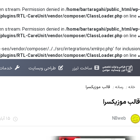
pen stream: Permission denied in
/home/bartaragahi/public_html/wp-
/plugins/RTL-CareUnit/vendor/composer/ClassLoader.php
on line
0
pen stream: Permission denied in
/home/bartaragahi/public_html/wp-
/plugins/RTL-CareUnit/vendor/composer/ClassLoader.php
on line
0
seo/vendor/composer/../../src/integrations/xmlrpc.php' for inclusion
t/plugins/RTL-CareUnit/vendor/composer/ClassLoader.php
on line
0
ساخت تیزر
طراحی وبسایت
خدمات 
قالب موزیکسرا
خانه
رسانه
قالب موزیکسرا
NBweb
15 آبان 1401