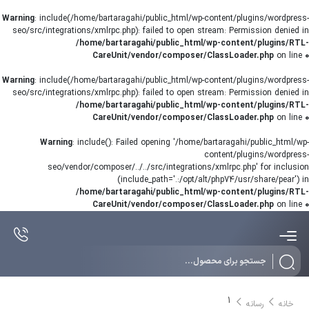
Warning
: include(/home/bartaragahi/public_html/wp-content/plugins/wordpress-
seo/src/integrations/xmlrpc.php): failed to open stream: Permission denied in
/home/bartaragahi/public_html/wp-content/plugins/RTL-
CareUnit/vendor/composer/ClassLoader.php
on line
0
Warning
: include(/home/bartaragahi/public_html/wp-content/plugins/wordpress-
seo/src/integrations/xmlrpc.php): failed to open stream: Permission denied in
/home/bartaragahi/public_html/wp-content/plugins/RTL-
CareUnit/vendor/composer/ClassLoader.php
on line
0
Warning
: include(): Failed opening '/home/bartaragahi/public_html/wp-
content/plugins/wordpress-
seo/vendor/composer/../../src/integrations/xmlrpc.php' for inclusion
(include_path='.:/opt/alt/php74/usr/share/pear') in
/home/bartaragahi/public_html/wp-content/plugins/RTL-
CareUnit/vendor/composer/ClassLoader.php
on line
0
Products
search
1
خانه
رسانه