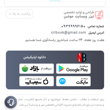
برگشت به بالا
09399996150
شماره تماس
citbook@gmail.com
آدرس ایمیل
هفت روز هفته، ۲۴ ساعت شبانه‌روز پاسخگوی شما هستیم.
دانلود اپلیکیشن
برای استفاده از مطالب ، داشتن «هدف غیرتجاری» و ذکر «منبع» کافیست. تمام حقوق اين
وب‌سايت نیز برای نادر بابامرادی مدیریت "طراحی تخصصی تیزر و وبسایت" می باشد.