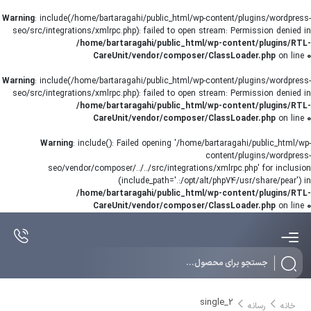
Warning
: include(/home/bartaragahi/public_html/wp-content/plugins/wordpress-
seo/src/integrations/xmlrpc.php): failed to open stream: Permission denied in
/home/bartaragahi/public_html/wp-content/plugins/RTL-
CareUnit/vendor/composer/ClassLoader.php
on line
0
Warning
: include(/home/bartaragahi/public_html/wp-content/plugins/wordpress-
seo/src/integrations/xmlrpc.php): failed to open stream: Permission denied in
/home/bartaragahi/public_html/wp-content/plugins/RTL-
CareUnit/vendor/composer/ClassLoader.php
on line
0
Warning
: include(): Failed opening '/home/bartaragahi/public_html/wp-
content/plugins/wordpress-
seo/vendor/composer/../../src/integrations/xmlrpc.php' for inclusion
(include_path='.:/opt/alt/php74/usr/share/pear') in
/home/bartaragahi/public_html/wp-content/plugins/RTL-
CareUnit/vendor/composer/ClassLoader.php
on line
0
Products
search
single_2
خانه
رسانه