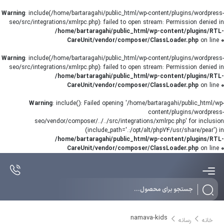
Warning
: include(/home/bartaragahi/public_html/wp-content/plugins/wordpress-
seo/src/integrations/xmlrpc.php): failed to open stream: Permission denied in
/home/bartaragahi/public_html/wp-content/plugins/RTL-
CareUnit/vendor/composer/ClassLoader.php
on line
0
Warning
: include(/home/bartaragahi/public_html/wp-content/plugins/wordpress-
seo/src/integrations/xmlrpc.php): failed to open stream: Permission denied in
/home/bartaragahi/public_html/wp-content/plugins/RTL-
CareUnit/vendor/composer/ClassLoader.php
on line
0
Warning
: include(): Failed opening '/home/bartaragahi/public_html/wp-
content/plugins/wordpress-
seo/vendor/composer/../../src/integrations/xmlrpc.php' for inclusion
(include_path='.:/opt/alt/php74/usr/share/pear') in
/home/bartaragahi/public_html/wp-content/plugins/RTL-
CareUnit/vendor/composer/ClassLoader.php
on line
0
Products
search
namava-kids
خانه
رسانه