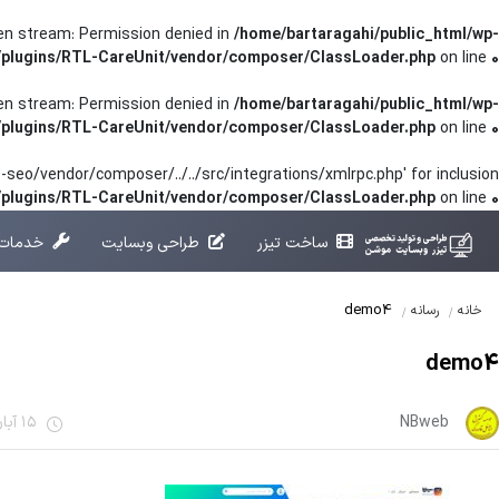
pen stream: Permission denied in
/home/bartaragahi/public_html/wp-
/plugins/RTL-CareUnit/vendor/composer/ClassLoader.php
on line
0
pen stream: Permission denied in
/home/bartaragahi/public_html/wp-
/plugins/RTL-CareUnit/vendor/composer/ClassLoader.php
on line
0
seo/vendor/composer/../../src/integrations/xmlrpc.php' for inclusion
t/plugins/RTL-CareUnit/vendor/composer/ClassLoader.php
on line
0
ساخت تیزر
طراحی وبسایت
خدمات 
demo4
خانه
رسانه
demo4
NBweb
15 آبان 1401