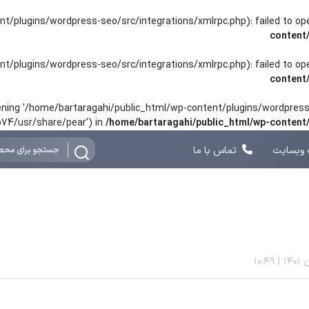
nt/plugins/wordpress-seo/src/integrations/xmlrpc.php): failed to o
content
nt/plugins/wordpress-seo/src/integrations/xmlrpc.php): failed to o
content
opening '/home/bartaragahi/public_html/wp-content/plugins/wordpress-
hp74/usr/share/pear') in
/home/bartaragahi/public_html/wp-conten
وبسایت
تماس با ما
10:49
|