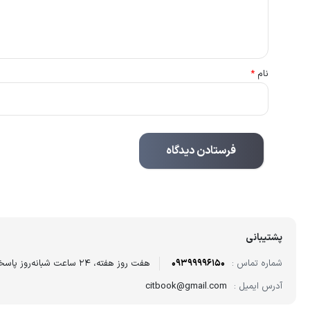
نام
*
پشتیبانی
شماره تماس :
09399996150
هفت روز هفته، ۲۴ ساعت شبانه‌روز پاسخگوی شما هستیم.
آدرس ایمیل :
citbook@gmail.com