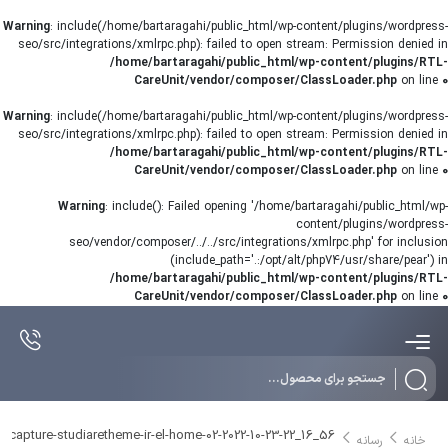
Warning
: include(/home/bartaragahi/public_html/wp-content/plugins/wordpress-
seo/src/integrations/xmlrpc.php): failed to open stream: Permission denied in
/home/bartaragahi/public_html/wp-content/plugins/RTL-
CareUnit/vendor/composer/ClassLoader.php
on line
0
Warning
: include(/home/bartaragahi/public_html/wp-content/plugins/wordpress-
seo/src/integrations/xmlrpc.php): failed to open stream: Permission denied in
/home/bartaragahi/public_html/wp-content/plugins/RTL-
CareUnit/vendor/composer/ClassLoader.php
on line
0
Warning
: include(): Failed opening '/home/bartaragahi/public_html/wp-
content/plugins/wordpress-
seo/vendor/composer/../../src/integrations/xmlrpc.php' for inclusion
(include_path='.:/opt/alt/php74/usr/share/pear') in
/home/bartaragahi/public_html/wp-content/plugins/RTL-
CareUnit/vendor/composer/ClassLoader.php
on line
0
Products
search
ncapture-studiaretheme-ir-el-home-02-2022-10-23-22_16_56
خانه
رسانه