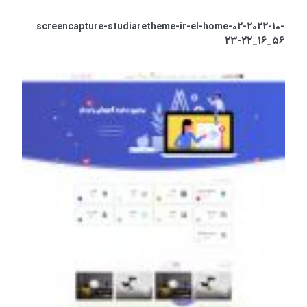
screencapture-studiaretheme-ir-el-home-02-2022-10-
23-22_16_56