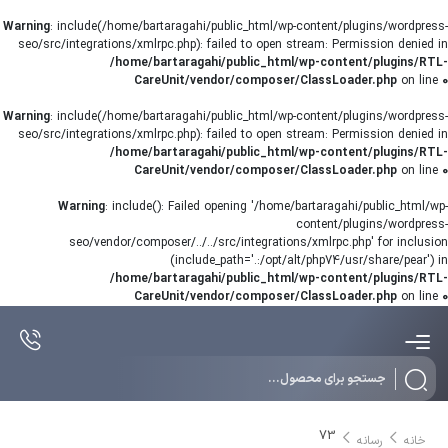
Warning
: include(/home/bartaragahi/public_html/wp-content/plugins/wordpress-
seo/src/integrations/xmlrpc.php): failed to open stream: Permission denied in
/home/bartaragahi/public_html/wp-content/plugins/RTL-
CareUnit/vendor/composer/ClassLoader.php
on line
0
Warning
: include(/home/bartaragahi/public_html/wp-content/plugins/wordpress-
seo/src/integrations/xmlrpc.php): failed to open stream: Permission denied in
/home/bartaragahi/public_html/wp-content/plugins/RTL-
CareUnit/vendor/composer/ClassLoader.php
on line
0
Warning
: include(): Failed opening '/home/bartaragahi/public_html/wp-
content/plugins/wordpress-
seo/vendor/composer/../../src/integrations/xmlrpc.php' for inclusion
(include_path='.:/opt/alt/php74/usr/share/pear') in
/home/bartaragahi/public_html/wp-content/plugins/RTL-
CareUnit/vendor/composer/ClassLoader.php
on line
0
Products
search
73
خانه
رسانه