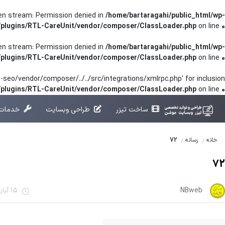
pen stream: Permission denied in
/home/bartaragahi/public_html/wp-
/plugins/RTL-CareUnit/vendor/composer/ClassLoader.php
on line
0
pen stream: Permission denied in
/home/bartaragahi/public_html/wp-
/plugins/RTL-CareUnit/vendor/composer/ClassLoader.php
on line
0
seo/vendor/composer/../../src/integrations/xmlrpc.php' for inclusion
t/plugins/RTL-CareUnit/vendor/composer/ClassLoader.php
on line
0
ساخت تیزر
طراحی وبسایت
خدمات 
72
خانه
رسانه
72
NBweb
15 آبان 1401