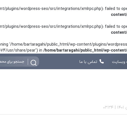
nt/plugins/wordpress-seo/src/integrations/xmlrpc.php): failed to o
content
nt/plugins/wordpress-seo/src/integrations/xmlrpc.php): failed to o
content
opening '/home/bartaragahi/public_html/wp-content/plugins/wordpress-
hp74/usr/share/pear') in
/home/bartaragahi/public_html/wp-conten
وبسایت
تماس با ما
03:34
|