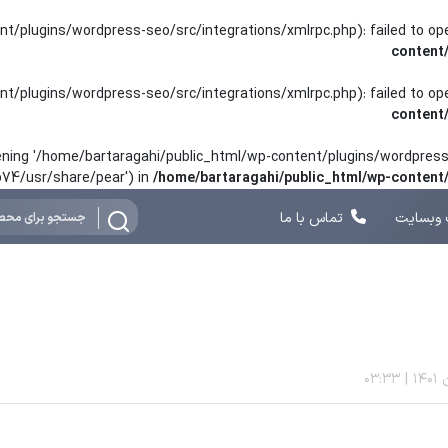
nt/plugins/wordpress-seo/src/integrations/xmlrpc.php): failed to o
content
nt/plugins/wordpress-seo/src/integrations/xmlrpc.php): failed to o
content
opening '/home/bartaragahi/public_html/wp-content/plugins/wordpress-
hp74/usr/share/pear') in
/home/bartaragahi/public_html/wp-conten
وبسایت
تماس با ما
03:33
|