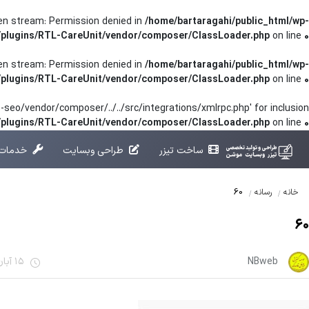
pen stream: Permission denied in
/home/bartaragahi/public_html/wp-
/plugins/RTL-CareUnit/vendor/composer/ClassLoader.php
on line
0
pen stream: Permission denied in
/home/bartaragahi/public_html/wp-
/plugins/RTL-CareUnit/vendor/composer/ClassLoader.php
on line
0
seo/vendor/composer/../../src/integrations/xmlrpc.php' for inclusion
t/plugins/RTL-CareUnit/vendor/composer/ClassLoader.php
on line
0
ساخت تیزر
طراحی وبسایت
خدمات 
60
خانه
رسانه
60
NBweb
15 آبان 1401