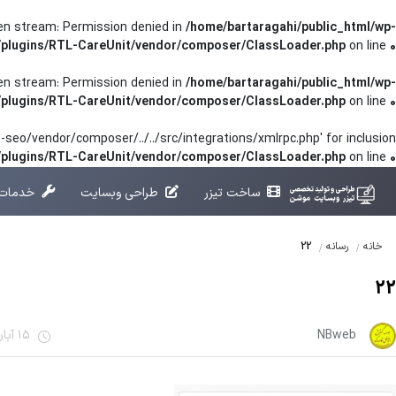
pen stream: Permission denied in
/home/bartaragahi/public_html/wp-
/plugins/RTL-CareUnit/vendor/composer/ClassLoader.php
on line
0
pen stream: Permission denied in
/home/bartaragahi/public_html/wp-
/plugins/RTL-CareUnit/vendor/composer/ClassLoader.php
on line
0
seo/vendor/composer/../../src/integrations/xmlrpc.php' for inclusion
t/plugins/RTL-CareUnit/vendor/composer/ClassLoader.php
on line
0
ساخت تیزر
طراحی وبسایت
خدمات 
22
خانه
رسانه
22
NBweb
15 آبان 1401