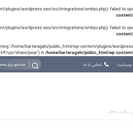
nt/plugins/wordpress-seo/src/integrations/xmlrpc.php): failed to o
content
nt/plugins/wordpress-seo/src/integrations/xmlrpc.php): failed to o
content
opening '/home/bartaragahi/public_html/wp-content/plugins/wordpress-
hp74/usr/share/pear') in
/home/bartaragahi/public_html/wp-conten
وبسایت
تماس با ما
03:30
|