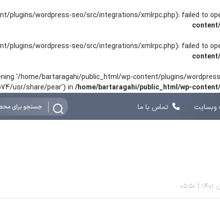
nt/plugins/wordpress-seo/src/integrations/xmlrpc.php): failed to o
content
nt/plugins/wordpress-seo/src/integrations/xmlrpc.php): failed to o
content
opening '/home/bartaragahi/public_html/wp-content/plugins/wordpress-
hp74/usr/share/pear') in
/home/bartaragahi/public_html/wp-conten
وبسایت
تماس با ما
05:50
|