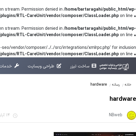
pen stream: Permission denied in
/home/bartaragahi/public_html/wp-
/plugins/RTL-CareUnit/vendor/composer/ClassLoader.php
on line
0
pen stream: Permission denied in
/home/bartaragahi/public_html/wp-
/plugins/RTL-CareUnit/vendor/composer/ClassLoader.php
on line
0
seo/vendor/composer/../../src/integrations/xmlrpc.php' for inclusion
t/plugins/RTL-CareUnit/vendor/composer/ClassLoader.php
on line
0
ساخت تیزر
طراحی وبسایت
خدمات 
hardware
خانه
رسانه
hardware
NBweb
14 آبان 1401