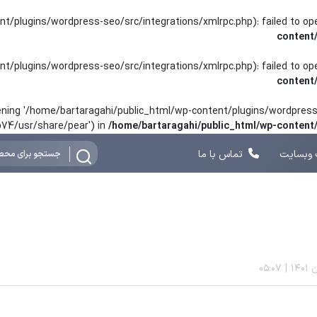
nt/plugins/wordpress-seo/src/integrations/xmlrpc.php): failed to o
content
nt/plugins/wordpress-seo/src/integrations/xmlrpc.php): failed to o
content
opening '/home/bartaragahi/public_html/wp-content/plugins/wordpress-
hp74/usr/share/pear') in
/home/bartaragahi/public_html/wp-conten
وبسایت
تماس با ما
05:07
|