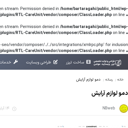
pen stream: Permission denied in
/home/bartaragahi/public_html/wp-
/plugins/RTL-CareUnit/vendor/composer/ClassLoader.php
on line
0
pen stream: Permission denied in
/home/bartaragahi/public_html/wp-
/plugins/RTL-CareUnit/vendor/composer/ClassLoader.php
on line
0
seo/vendor/composer/../../src/integrations/xmlrpc.php' for inclusion
t/plugins/RTL-CareUnit/vendor/composer/ClassLoader.php
on line
0
ساخت تیزر
طراحی وبسایت
خدمات 
دمو لوازم آرایش
خانه
رسانه
دمو لوازم آرایش
NBweb
14 آبان 1401