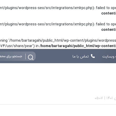
nt/plugins/wordpress-seo/src/integrations/xmlrpc.php): failed to o
content
nt/plugins/wordpress-seo/src/integrations/xmlrpc.php): failed to o
content
opening '/home/bartaragahi/public_html/wp-content/plugins/wordpress-
hp74/usr/share/pear') in
/home/bartaragahi/public_html/wp-conten
وبسایت
تماس با ما
05:07
|