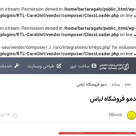
pen stream: Permission denied in
/home/bartaragahi/public_html/wp-
/plugins/RTL-CareUnit/vendor/composer/ClassLoader.php
on line
0
pen stream: Permission denied in
/home/bartaragahi/public_html/wp-
/plugins/RTL-CareUnit/vendor/composer/ClassLoader.php
on line
0
seo/vendor/composer/../../src/integrations/xmlrpc.php' for inclusion
t/plugins/RTL-CareUnit/vendor/composer/ClassLoader.php
on line
0
ساخت تیزر
طراحی وبسایت
خدمات 
دمو فروشگاه لباس
خانه
رسانه
دمو فروشگاه لباس
NBweb
14 آبان 1401