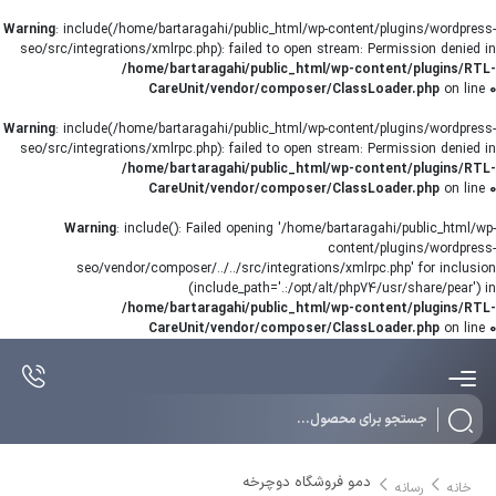
Warning
: include(/home/bartaragahi/public_html/wp-content/plugins/wordpress-
seo/src/integrations/xmlrpc.php): failed to open stream: Permission denied in
/home/bartaragahi/public_html/wp-content/plugins/RTL-
CareUnit/vendor/composer/ClassLoader.php
on line
0
Warning
: include(/home/bartaragahi/public_html/wp-content/plugins/wordpress-
seo/src/integrations/xmlrpc.php): failed to open stream: Permission denied in
/home/bartaragahi/public_html/wp-content/plugins/RTL-
CareUnit/vendor/composer/ClassLoader.php
on line
0
Warning
: include(): Failed opening '/home/bartaragahi/public_html/wp-
content/plugins/wordpress-
seo/vendor/composer/../../src/integrations/xmlrpc.php' for inclusion
(include_path='.:/opt/alt/php74/usr/share/pear') in
/home/bartaragahi/public_html/wp-content/plugins/RTL-
CareUnit/vendor/composer/ClassLoader.php
on line
0
Products
search
دمو فروشگاه دوچرخه
خانه
رسانه