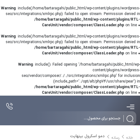
Warning
: include(/home/bartaragahi/public_html/wp-content/plugins/wordpress-
seo/src/integrations/xmlrpc.php): failed to open stream: Permission denied in
/home/bartaragahi/public_html/wp-content/plugins/RTL-
CareUnit/vendor/composer/ClassLoader.php
on line
0
Warning
: include(/home/bartaragahi/public_html/wp-content/plugins/wordpress-
seo/src/integrations/xmlrpc.php): failed to open stream: Permission denied in
/home/bartaragahi/public_html/wp-content/plugins/RTL-
CareUnit/vendor/composer/ClassLoader.php
on line
0
Warning
: include(): Failed opening '/home/bartaragahi/public_html/wp-
content/plugins/wordpress-
seo/vendor/composer/../../src/integrations/xmlrpc.php' for inclusion
(include_path='.:/opt/alt/php74/usr/share/pear') in
/home/bartaragahi/public_html/wp-content/plugins/RTL-
CareUnit/vendor/composer/ClassLoader.php
on line
0
Products
search
دمو اسکرول بینهایت
خانه
رسانه