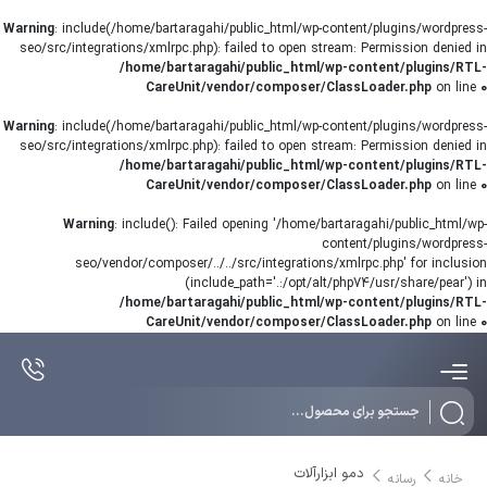
Warning
: include(/home/bartaragahi/public_html/wp-content/plugins/wordpress-
seo/src/integrations/xmlrpc.php): failed to open stream: Permission denied in
/home/bartaragahi/public_html/wp-content/plugins/RTL-
CareUnit/vendor/composer/ClassLoader.php
on line
0
Warning
: include(/home/bartaragahi/public_html/wp-content/plugins/wordpress-
seo/src/integrations/xmlrpc.php): failed to open stream: Permission denied in
/home/bartaragahi/public_html/wp-content/plugins/RTL-
CareUnit/vendor/composer/ClassLoader.php
on line
0
Warning
: include(): Failed opening '/home/bartaragahi/public_html/wp-
content/plugins/wordpress-
seo/vendor/composer/../../src/integrations/xmlrpc.php' for inclusion
(include_path='.:/opt/alt/php74/usr/share/pear') in
/home/bartaragahi/public_html/wp-content/plugins/RTL-
CareUnit/vendor/composer/ClassLoader.php
on line
0
Products
search
دمو ابزارآلات
خانه
رسانه