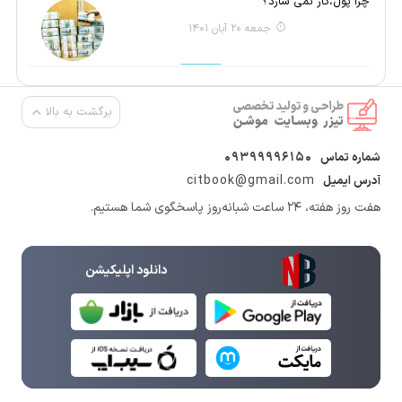
چرا پول،کار نمی سازد؟
جمعه 20 آبان 1401
برگشت به بالا
09399996150
شماره تماس
citbook@gmail.com
آدرس ایمیل
هفت روز هفته، ۲۴ ساعت شبانه‌روز پاسخگوی شما هستیم.
دانلود اپلیکیشن