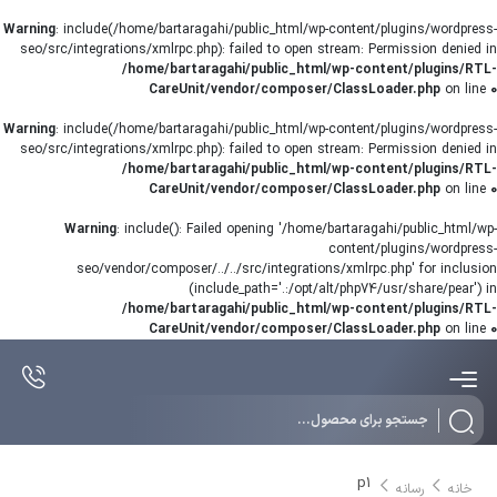
Warning
: include(/home/bartaragahi/public_html/wp-content/plugins/wordpress-
seo/src/integrations/xmlrpc.php): failed to open stream: Permission denied in
/home/bartaragahi/public_html/wp-content/plugins/RTL-
CareUnit/vendor/composer/ClassLoader.php
on line
0
Warning
: include(/home/bartaragahi/public_html/wp-content/plugins/wordpress-
seo/src/integrations/xmlrpc.php): failed to open stream: Permission denied in
/home/bartaragahi/public_html/wp-content/plugins/RTL-
CareUnit/vendor/composer/ClassLoader.php
on line
0
Warning
: include(): Failed opening '/home/bartaragahi/public_html/wp-
content/plugins/wordpress-
seo/vendor/composer/../../src/integrations/xmlrpc.php' for inclusion
(include_path='.:/opt/alt/php74/usr/share/pear') in
/home/bartaragahi/public_html/wp-content/plugins/RTL-
CareUnit/vendor/composer/ClassLoader.php
on line
0
Products
search
p1
خانه
رسانه