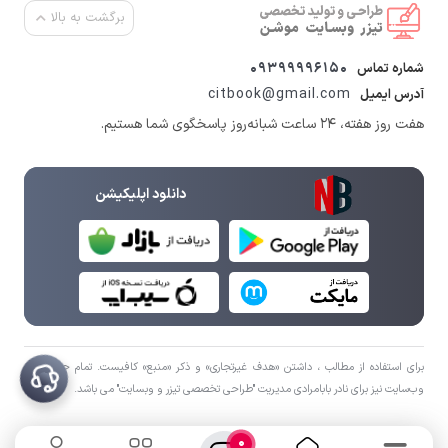
برگشت به بالا
09399996150
شماره تماس
citbook@gmail.com
آدرس ایمیل
هفت روز هفته، ۲۴ ساعت شبانه‌روز پاسخگوی شما هستیم.
دانلود اپلیکیشن
برای استفاده از مطالب ، داشتن «هدف غیرتجاری» و ذکر «منبع» کافیست. تمام حقوق اين
وب‌سايت نیز برای نادر بابامرادی مدیریت "طراحی تخصصی تیزر و وبسایت" می باشد.
0