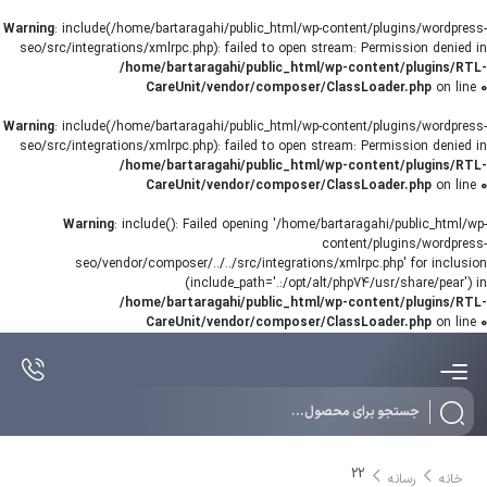
Warning
: include(/home/bartaragahi/public_html/wp-content/plugins/wordpress-
seo/src/integrations/xmlrpc.php): failed to open stream: Permission denied in
/home/bartaragahi/public_html/wp-content/plugins/RTL-
CareUnit/vendor/composer/ClassLoader.php
on line
0
Warning
: include(/home/bartaragahi/public_html/wp-content/plugins/wordpress-
seo/src/integrations/xmlrpc.php): failed to open stream: Permission denied in
/home/bartaragahi/public_html/wp-content/plugins/RTL-
CareUnit/vendor/composer/ClassLoader.php
on line
0
Warning
: include(): Failed opening '/home/bartaragahi/public_html/wp-
content/plugins/wordpress-
seo/vendor/composer/../../src/integrations/xmlrpc.php' for inclusion
(include_path='.:/opt/alt/php74/usr/share/pear') in
/home/bartaragahi/public_html/wp-content/plugins/RTL-
CareUnit/vendor/composer/ClassLoader.php
on line
0
Products
search
22
خانه
رسانه