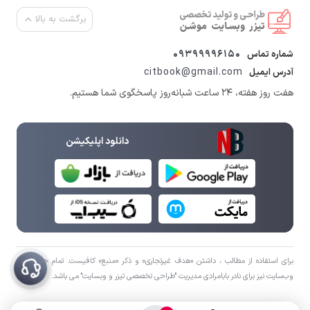
برگشت به بالا
09399996150
شماره تماس
citbook@gmail.com
آدرس ایمیل
هفت روز هفته، ۲۴ ساعت شبانه‌روز پاسخگوی شما هستیم.
دانلود اپلیکیشن
برای استفاده از مطالب ، داشتن «هدف غیرتجاری» و ذکر «منبع» کافیست. تمام حقوق اين
وب‌سايت نیز برای نادر بابامرادی مدیریت "طراحی تخصصی تیزر و وبسایت" می باشد.