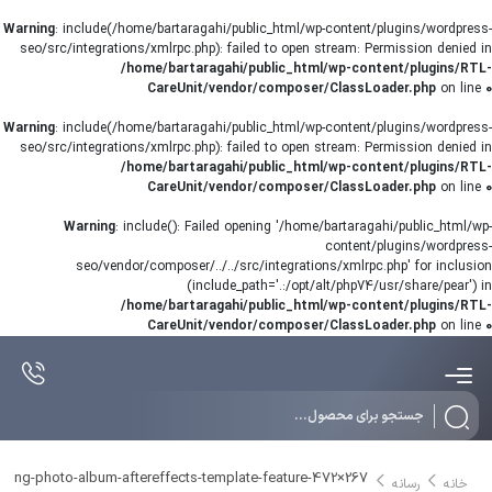
Warning
: include(/home/bartaragahi/public_html/wp-content/plugins/wordpress-
seo/src/integrations/xmlrpc.php): failed to open stream: Permission denied in
/home/bartaragahi/public_html/wp-content/plugins/RTL-
CareUnit/vendor/composer/ClassLoader.php
on line
0
Warning
: include(/home/bartaragahi/public_html/wp-content/plugins/wordpress-
seo/src/integrations/xmlrpc.php): failed to open stream: Permission denied in
/home/bartaragahi/public_html/wp-content/plugins/RTL-
CareUnit/vendor/composer/ClassLoader.php
on line
0
Warning
: include(): Failed opening '/home/bartaragahi/public_html/wp-
content/plugins/wordpress-
seo/vendor/composer/../../src/integrations/xmlrpc.php' for inclusion
(include_path='.:/opt/alt/php74/usr/share/pear') in
/home/bartaragahi/public_html/wp-content/plugins/RTL-
CareUnit/vendor/composer/ClassLoader.php
on line
0
Products
search
ding-photo-album-aftereffects-template-feature-472×267
خانه
رسانه