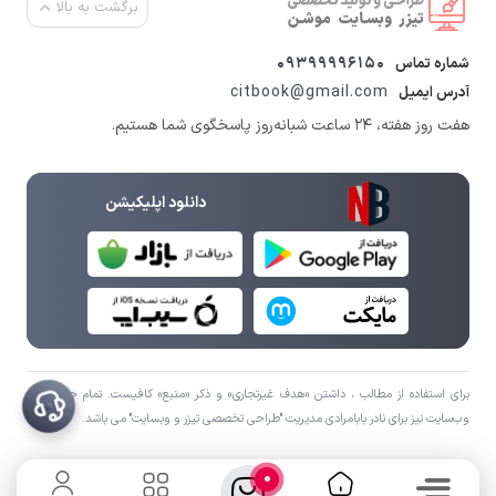
برگشت به بالا
09399996150
شماره تماس
citbook@gmail.com
آدرس ایمیل
هفت روز هفته، ۲۴ ساعت شبانه‌روز پاسخگوی شما هستیم.
دانلود اپلیکیشن
برای استفاده از مطالب ، داشتن «هدف غیرتجاری» و ذکر «منبع» کافیست. تمام حقوق اين
وب‌سايت نیز برای نادر بابامرادی مدیریت "طراحی تخصصی تیزر و وبسایت" می باشد.
0