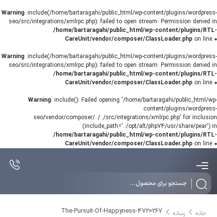
Warning
: include(/home/bartaragahi/public_html/wp-content/plugins/wordpress-
seo/src/integrations/xmlrpc.php): failed to open stream: Permission denied in
/home/bartaragahi/public_html/wp-content/plugins/RTL-
CareUnit/vendor/composer/ClassLoader.php
on line
0
Warning
: include(/home/bartaragahi/public_html/wp-content/plugins/wordpress-
seo/src/integrations/xmlrpc.php): failed to open stream: Permission denied in
/home/bartaragahi/public_html/wp-content/plugins/RTL-
CareUnit/vendor/composer/ClassLoader.php
on line
0
Warning
: include(): Failed opening '/home/bartaragahi/public_html/wp-
content/plugins/wordpress-
seo/vendor/composer/../../src/integrations/xmlrpc.php' for inclusion
(include_path='.:/opt/alt/php74/usr/share/pear') in
/home/bartaragahi/public_html/wp-content/plugins/RTL-
CareUnit/vendor/composer/ClassLoader.php
on line
0
Products
search
The-Pursuit-Of-Happyness-472×267
خانه
رسانه