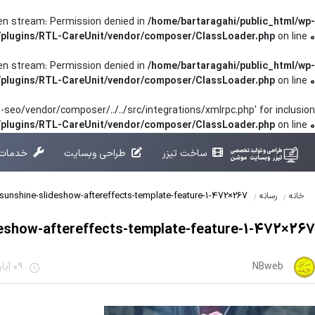
pen stream: Permission denied in
/home/bartaragahi/public_html/wp-
/plugins/RTL-CareUnit/vendor/composer/ClassLoader.php
on line
0
pen stream: Permission denied in
/home/bartaragahi/public_html/wp-
/plugins/RTL-CareUnit/vendor/composer/ClassLoader.php
on line
0
seo/vendor/composer/../../src/integrations/xmlrpc.php' for inclusion
t/plugins/RTL-CareUnit/vendor/composer/ClassLoader.php
on line
0
ساخت تیزر
طراحی وبسایت
خدمات 
sunshine-slideshow-aftereffects-template-feature-1-472×267
خانه
رسانه
deshow-aftereffects-template-feature-1-472×267
NBweb
09 آبان 1401