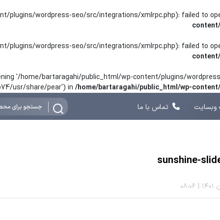
nt/plugins/wordpress-seo/src/integrations/xmlrpc.php): failed to o
content
nt/plugins/wordpress-seo/src/integrations/xmlrpc.php): failed to o
content
opening '/home/bartaragahi/public_html/wp-content/plugins/wordpress-
hp74/usr/share/pear') in
/home/bartaragahi/public_html/wp-conten
وبسایت
تماس با ما
sunshine-sli
08:06
|