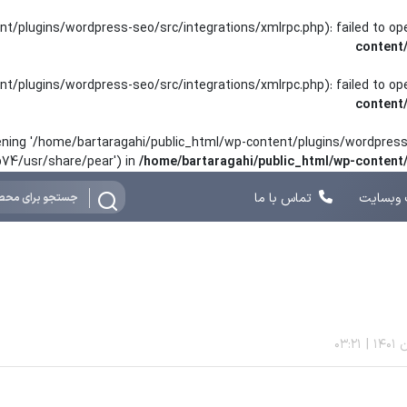
nt/plugins/wordpress-seo/src/integrations/xmlrpc.php): failed to o
content
nt/plugins/wordpress-seo/src/integrations/xmlrpc.php): failed to o
content
opening '/home/bartaragahi/public_html/wp-content/plugins/wordpress-
hp74/usr/share/pear') in
/home/bartaragahi/public_html/wp-conten
وبسایت
تماس با ما
03:21
|