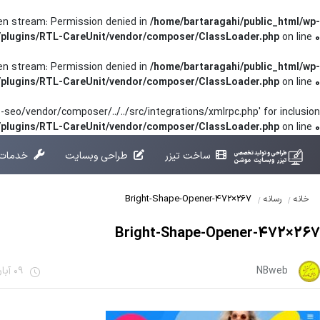
pen stream: Permission denied in
/home/bartaragahi/public_html/wp-
/plugins/RTL-CareUnit/vendor/composer/ClassLoader.php
on line
0
pen stream: Permission denied in
/home/bartaragahi/public_html/wp-
/plugins/RTL-CareUnit/vendor/composer/ClassLoader.php
on line
0
seo/vendor/composer/../../src/integrations/xmlrpc.php' for inclusion
t/plugins/RTL-CareUnit/vendor/composer/ClassLoader.php
on line
0
ساخت تیزر
طراحی وبسایت
خدمات 
Bright-Shape-Opener-472×267
خانه
رسانه
Bright-Shape-Opener-472×267
NBweb
09 آبان 1401