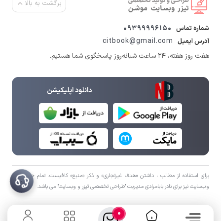
برگشت به بالا
09399996150
شماره تماس
citbook@gmail.com
آدرس ایمیل
هفت روز هفته، ۲۴ ساعت شبانه‌روز پاسخگوی شما هستیم.
دانلود اپلیکیشن
برای استفاده از مطالب ، داشتن «هدف غیرتجاری» و ذکر «منبع» کافیست. تمام حقوق اين
وب‌سايت نیز برای نادر بابامرادی مدیریت "طراحی تخصصی تیزر و وبسایت" می باشد.
0