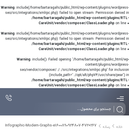
Warning
: include(/home/bartaragahi/public_html/wp-content/plugins/wordpress-
seo/src/integrations/xmlrpc.php): failed to open stream: Permission denied in
/home/bartaragahi/public_html/wp-content/plugins/RTL-
CareUnit/vendor/composer/ClassLoader.php
on line
0
Warning
: include(/home/bartaragahi/public_html/wp-content/plugins/wordpress-
seo/src/integrations/xmlrpc.php): failed to open stream: Permission denied in
/home/bartaragahi/public_html/wp-content/plugins/RTL-
CareUnit/vendor/composer/ClassLoader.php
on line
0
Warning
: include(): Failed opening '/home/bartaragahi/public_html/wp-
content/plugins/wordpress-
seo/vendor/composer/../../src/integrations/xmlrpc.php' for inclusion
(include_path='.:/opt/alt/php74/usr/share/pear') in
/home/bartaragahi/public_html/wp-content/plugins/RTL-
CareUnit/vendor/composer/ClassLoader.php
on line
0
Products
search
Infographic-Modern-Graphs-e1600890924807-472×267
خانه
رسانه