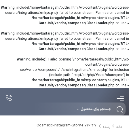
Warning
: include(/home/bartaragahi/public_html/wp-content/plugins/wordpress-
seo/src/integrations/xmlrpc.php): failed to open stream: Permission denied in
/home/bartaragahi/public_html/wp-content/plugins/RTL-
CareUnit/vendor/composer/ClassLoader.php
on line
0
Warning
: include(/home/bartaragahi/public_html/wp-content/plugins/wordpress-
seo/src/integrations/xmlrpc.php): failed to open stream: Permission denied in
/home/bartaragahi/public_html/wp-content/plugins/RTL-
CareUnit/vendor/composer/ClassLoader.php
on line
0
Warning
: include(): Failed opening '/home/bartaragahi/public_html/wp-
content/plugins/wordpress-
seo/vendor/composer/../../src/integrations/xmlrpc.php' for inclusion
(include_path='.:/opt/alt/php74/usr/share/pear') in
/home/bartaragahi/public_html/wp-content/plugins/RTL-
CareUnit/vendor/composer/ClassLoader.php
on line
0
Products
search
Cosmetic-Instagram-Story-472×267
خانه
رسانه