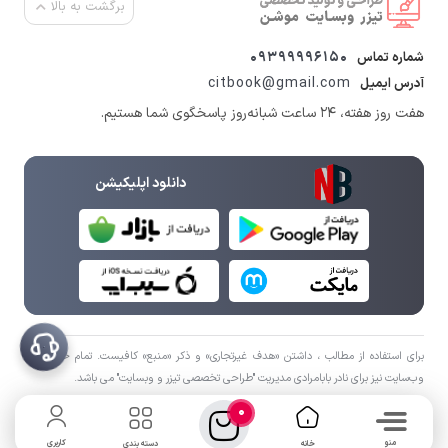
برگشت به بالا
09399996150
شماره تماس
citbook@gmail.com
آدرس ایمیل
هفت روز هفته، ۲۴ ساعت شبانه‌روز پاسخگوی شما هستیم.
دانلود اپلیکیشن
برای استفاده از مطالب ، داشتن «هدف غیرتجاری» و ذکر «منبع» کافیست. تمام حقوق اين
وب‌سايت نیز برای نادر بابامرادی مدیریت "طراحی تخصصی تیزر و وبسایت" می باشد.
0
منو
کاربری
خانه
دسته بندی