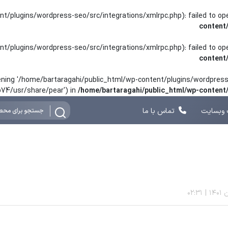
nt/plugins/wordpress-seo/src/integrations/xmlrpc.php): failed to o
content
nt/plugins/wordpress-seo/src/integrations/xmlrpc.php): failed to o
content
opening '/home/bartaragahi/public_html/wp-content/plugins/wordpress-
hp74/usr/share/pear') in
/home/bartaragahi/public_html/wp-conten
وبسایت
تماس با ما
02:31
|