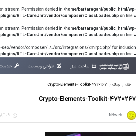
pen stream: Permission denied in
/home/bartaragahi/public_html/wp-
/plugins/RTL-CareUnit/vendor/composer/ClassLoader.php
on line
0
pen stream: Permission denied in
/home/bartaragahi/public_html/wp-
/plugins/RTL-CareUnit/vendor/composer/ClassLoader.php
on line
0
seo/vendor/composer/../../src/integrations/xmlrpc.php' for inclusion
t/plugins/RTL-CareUnit/vendor/composer/ClassLoader.php
on line
0
ساخت تیزر
طراحی وبسایت
خدمات 
Crypto-Elements-Toolkit-472×267
خانه
رسانه
Crypto-Elements-Toolkit-472×267
NBweb
09 آبان 1401