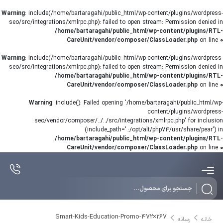
Warning
: include(/home/bartaragahi/public_html/wp-content/plugins/wordpress-
seo/src/integrations/xmlrpc.php): failed to open stream: Permission denied in
/home/bartaragahi/public_html/wp-content/plugins/RTL-
CareUnit/vendor/composer/ClassLoader.php
on line
0
Warning
: include(/home/bartaragahi/public_html/wp-content/plugins/wordpress-
seo/src/integrations/xmlrpc.php): failed to open stream: Permission denied in
/home/bartaragahi/public_html/wp-content/plugins/RTL-
CareUnit/vendor/composer/ClassLoader.php
on line
0
Warning
: include(): Failed opening '/home/bartaragahi/public_html/wp-
content/plugins/wordpress-
seo/vendor/composer/../../src/integrations/xmlrpc.php' for inclusion
(include_path='.:/opt/alt/php74/usr/share/pear') in
/home/bartaragahi/public_html/wp-content/plugins/RTL-
CareUnit/vendor/composer/ClassLoader.php
on line
0
Products
search
Smart-Kids-Education-Promo-472×267
خانه
رسانه