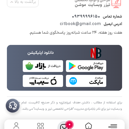
برگشت به بالا
09399996150
شماره تماس
citbook@gmail.com
آدرس ایمیل
هفت روز هفته، ۲۴ ساعت شبانه‌روز پاسخگوی شما هستیم.
دانلود اپلیکیشن
برای استفاده از مطالب ، داشتن «هدف غیرتجاری» و ذکر «منبع» کافیست. تمام حقوق اين
وب‌سايت نیز برای نادر بابامرادی مدیریت "طراحی تخصصی تیزر و وبسایت" می باشد.
0