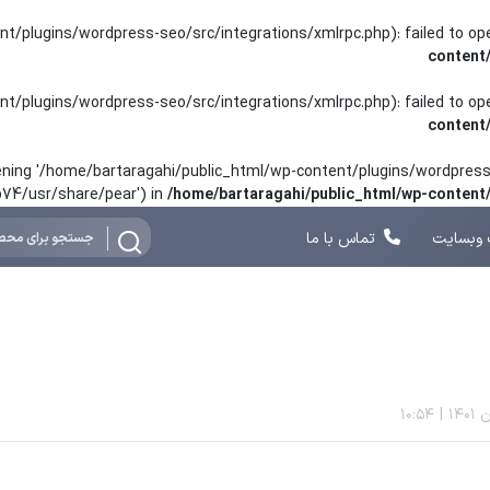
nt/plugins/wordpress-seo/src/integrations/xmlrpc.php): failed to o
content
nt/plugins/wordpress-seo/src/integrations/xmlrpc.php): failed to o
content
opening '/home/bartaragahi/public_html/wp-content/plugins/wordpress-
hp74/usr/share/pear') in
/home/bartaragahi/public_html/wp-conten
وبسایت
تماس با ما
10:54
|