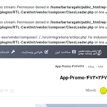
pen stream: Permission denied in
/home/bartaragahi/public_html/wp-
/plugins/RTL-CareUnit/vendor/composer/ClassLoader.php
on line
0
pen stream: Permission denied in
/home/bartaragahi/public_html/wp-
/plugins/RTL-CareUnit/vendor/composer/ClassLoader.php
on line
0
seo/vendor/composer/../../src/integrations/xmlrpc.php' for inclusion
t/plugins/RTL-CareUnit/vendor/composer/ClassLoader.php
on line
0
ساخت تیزر
طراحی وبسایت
خدمات 
App-Promo-472×267
خانه
رسانه
App-Promo-472×267
NBweb
08 آبان 1401