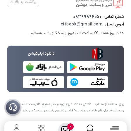
برگشت به بالا
09399996150
شماره تماس
citbook@gmail.com
آدرس ایمیل
هفت روز هفته، ۲۴ ساعت شبانه‌روز پاسخگوی شما هستیم.
دانلود اپلیکیشن
برای استفاده از مطالب ، داشتن «هدف غیرتجاری» و ذکر «منبع» کافیست. تمام حقوق اين
وب‌سايت نیز برای نادر بابامرادی مدیریت "طراحی تخصصی تیزر و وبسایت" می باشد.
0