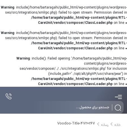
Warning
: include(/home/bartaragahi/public_html/wp-content/plugins/wordpress-
seo/src/integrations/xmlrpc.php): failed to open stream: Permission denied in
/home/bartaragahi/public_html/wp-content/plugins/RTL-
CareUnit/vendor/composer/ClassLoader.php
on line
0
Warning
: include(/home/bartaragahi/public_html/wp-content/plugins/wordpress-
seo/src/integrations/xmlrpc.php): failed to open stream: Permission denied in
/home/bartaragahi/public_html/wp-content/plugins/RTL-
CareUnit/vendor/composer/ClassLoader.php
on line
0
Warning
: include(): Failed opening '/home/bartaragahi/public_html/wp-
content/plugins/wordpress-
seo/vendor/composer/../../src/integrations/xmlrpc.php' for inclusion
(include_path='.:/opt/alt/php74/usr/share/pear') in
/home/bartaragahi/public_html/wp-content/plugins/RTL-
CareUnit/vendor/composer/ClassLoader.php
on line
0
Products
search
Voodoo-Title-472×267
خانه
رسانه