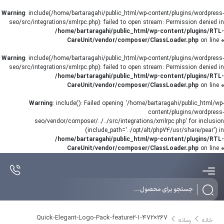
Warning
: include(/home/bartaragahi/public_html/wp-content/plugins/wordpress-
seo/src/integrations/xmlrpc.php): failed to open stream: Permission denied in
/home/bartaragahi/public_html/wp-content/plugins/RTL-
CareUnit/vendor/composer/ClassLoader.php
on line
0
Warning
: include(/home/bartaragahi/public_html/wp-content/plugins/wordpress-
seo/src/integrations/xmlrpc.php): failed to open stream: Permission denied in
/home/bartaragahi/public_html/wp-content/plugins/RTL-
CareUnit/vendor/composer/ClassLoader.php
on line
0
Warning
: include(): Failed opening '/home/bartaragahi/public_html/wp-
content/plugins/wordpress-
seo/vendor/composer/../../src/integrations/xmlrpc.php' for inclusion
(include_path='.:/opt/alt/php74/usr/share/pear') in
/home/bartaragahi/public_html/wp-content/plugins/RTL-
CareUnit/vendor/composer/ClassLoader.php
on line
0
Products
search
Quick-Elegant-Logo-Pack-feature2-1-472×267
خانه
رسانه