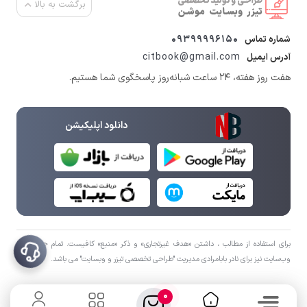
برگشت به بالا
09399996150
شماره تماس
citbook@gmail.com
آدرس ایمیل
هفت روز هفته، ۲۴ ساعت شبانه‌روز پاسخگوی شما هستیم.
دانلود اپلیکیشن
برای استفاده از مطالب ، داشتن «هدف غیرتجاری» و ذکر «منبع» کافیست. تمام حقوق اين
وب‌سايت نیز برای نادر بابامرادی مدیریت "طراحی تخصصی تیزر و وبسایت" می باشد.
0