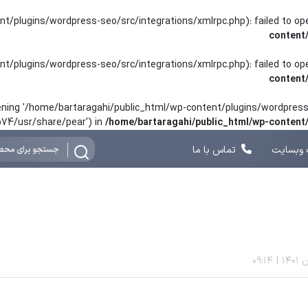
nt/plugins/wordpress-seo/src/integrations/xmlrpc.php): failed to o
content
nt/plugins/wordpress-seo/src/integrations/xmlrpc.php): failed to o
content
opening '/home/bartaragahi/public_html/wp-content/plugins/wordpress-
hp74/usr/share/pear') in
/home/bartaragahi/public_html/wp-conten
وبسایت
تماس با ما
09:14
|