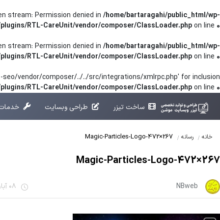
pen stream: Permission denied in
/home/bartaragahi/public_html/wp-
/plugins/RTL-CareUnit/vendor/composer/ClassLoader.php
on line
0
pen stream: Permission denied in
/home/bartaragahi/public_html/wp-
/plugins/RTL-CareUnit/vendor/composer/ClassLoader.php
on line
0
seo/vendor/composer/../../src/integrations/xmlrpc.php' for inclusion
t/plugins/RTL-CareUnit/vendor/composer/ClassLoader.php
on line
0
ساخت تیزر
طراحی وبسایت
خدمات 
Magic-Particles-Logo-472×267
خانه
رسانه
Magic-Particles-Logo-472×267
NBweb
08 آبان 1401