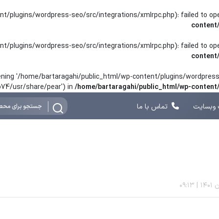
nt/plugins/wordpress-seo/src/integrations/xmlrpc.php): failed to o
content
nt/plugins/wordpress-seo/src/integrations/xmlrpc.php): failed to o
content
opening '/home/bartaragahi/public_html/wp-content/plugins/wordpress-
hp74/usr/share/pear') in
/home/bartaragahi/public_html/wp-conten
وبسایت
تماس با ما
09:13
|