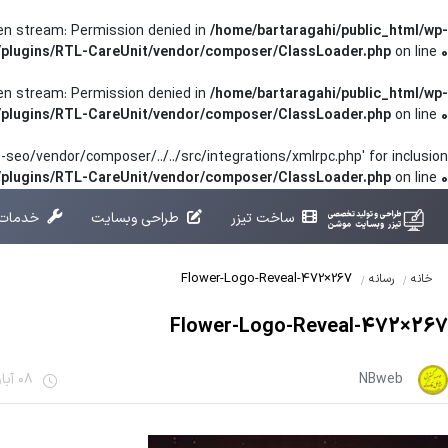
pen stream: Permission denied in
/home/bartaragahi/public_html/wp-
/plugins/RTL-CareUnit/vendor/composer/ClassLoader.php
on line
0
pen stream: Permission denied in
/home/bartaragahi/public_html/wp-
/plugins/RTL-CareUnit/vendor/composer/ClassLoader.php
on line
0
seo/vendor/composer/../../src/integrations/xmlrpc.php' for inclusion
t/plugins/RTL-CareUnit/vendor/composer/ClassLoader.php
on line
0
ساخت تیزر
طراحی وبسایت
خدمات 
Flower-Logo-Reveal-472×267
خانه
رسانه
Flower-Logo-Reveal-472×267
NBweb
08 آبان 1401