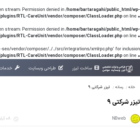
pen stream: Permission denied in
/home/bartaragahi/public_html/wp-
/plugins/RTL-CareUnit/vendor/composer/ClassLoader.php
on line
0
pen stream: Permission denied in
/home/bartaragahi/public_html/wp-
/plugins/RTL-CareUnit/vendor/composer/ClassLoader.php
on line
0
seo/vendor/composer/../../src/integrations/xmlrpc.php' for inclusion
t/plugins/RTL-CareUnit/vendor/composer/ClassLoader.php
on line
0
ساخت تیزر
طراحی وبسایت
خدمات 
تیزر شرکتی 9
خانه
رسانه
تیزر شرکتی 9
NBweb
08 آبان 1401