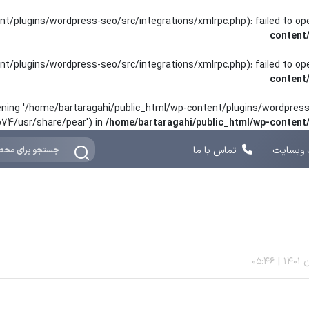
nt/plugins/wordpress-seo/src/integrations/xmlrpc.php): failed to o
content
nt/plugins/wordpress-seo/src/integrations/xmlrpc.php): failed to o
content
opening '/home/bartaragahi/public_html/wp-content/plugins/wordpress-
hp74/usr/share/pear') in
/home/bartaragahi/public_html/wp-conten
وبسایت
تماس با ما
05:46
|