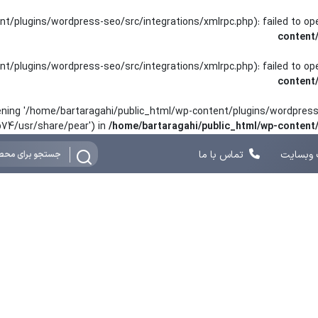
nt/plugins/wordpress-seo/src/integrations/xmlrpc.php): failed to o
content
nt/plugins/wordpress-seo/src/integrations/xmlrpc.php): failed to o
content
opening '/home/bartaragahi/public_html/wp-content/plugins/wordpress-
hp74/usr/share/pear') in
/home/bartaragahi/public_html/wp-conten
وبسایت
تماس با ما