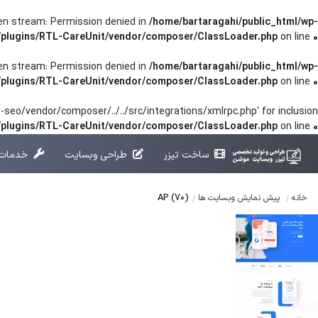
pen stream: Permission denied in
/home/bartaragahi/public_html/wp-
/plugins/RTL-CareUnit/vendor/composer/ClassLoader.php
on line
0
pen stream: Permission denied in
/home/bartaragahi/public_html/wp-
/plugins/RTL-CareUnit/vendor/composer/ClassLoader.php
on line
0
seo/vendor/composer/../../src/integrations/xmlrpc.php' for inclusion
t/plugins/RTL-CareUnit/vendor/composer/ClassLoader.php
on line
0
ساخت تیزر
طراحی وبسایت
خدمات 
AP (70)
خانه
پیش نمایش وبسایت ها