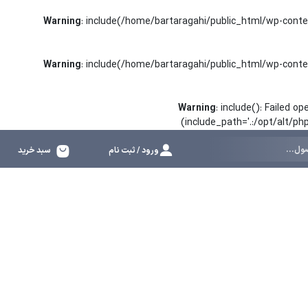
Warning
: include(/home/bartaragahi/public_html/wp-conte
Warning
: include(/home/bartaragahi/public_html/wp-conte
Warning
: include(): Failed 
(include_path='.:/opt/alt/p
ورود / ثبت نام
سبد خرید