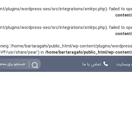
nt/plugins/wordpress-seo/src/integrations/xmlrpc.php): failed to o
content
nt/plugins/wordpress-seo/src/integrations/xmlrpc.php): failed to o
content
opening '/home/bartaragahi/public_html/wp-content/plugins/wordpress-
hp74/usr/share/pear') in
/home/bartaragahi/public_html/wp-conten
وبسایت
تماس با ما