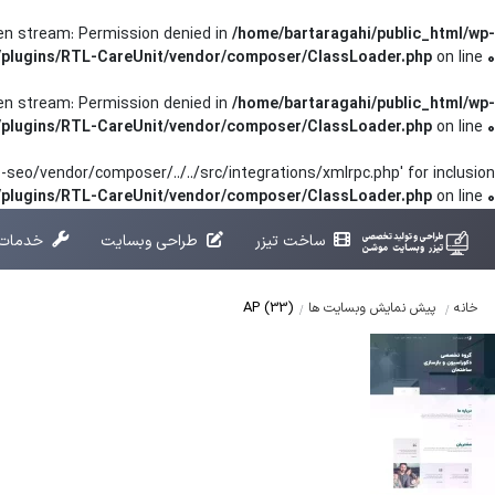
pen stream: Permission denied in
/home/bartaragahi/public_html/wp-
/plugins/RTL-CareUnit/vendor/composer/ClassLoader.php
on line
0
pen stream: Permission denied in
/home/bartaragahi/public_html/wp-
/plugins/RTL-CareUnit/vendor/composer/ClassLoader.php
on line
0
seo/vendor/composer/../../src/integrations/xmlrpc.php' for inclusion
t/plugins/RTL-CareUnit/vendor/composer/ClassLoader.php
on line
0
ساخت تیزر
طراحی وبسایت
خدمات 
AP (33)
خانه
پیش نمایش وبسایت ها