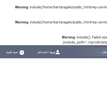
Warning
: include(/home/bartaragahi/public_html/wp-conte
Warning
: include(/home/bartaragahi/public_html/wp-conte
Warning
: include(): Failed 
(include_path='.:/opt/alt/p
ورود / ثبت نام
سبد خرید