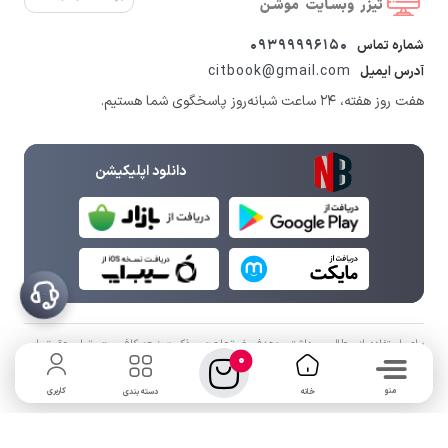
09399996150
شماره تماس
citbook@gmail.com
آدرس ایمیل
هفت روز هفته، ۲۴ ساعت شبانه‌روز پاسخگوی شما هستیم.
دانلود اپلیکیشن
برای استفاده از مطالب ، داشتن «هدف غیرتجاری» و ذکر «منبع» کافیست. تمام حقوق اين
0
وب‌سايت نیز برای نادر بابامرادی مدیریت "طراحی تخصصی تیزر و وبسایت" می باشد.
منو
کاربری
خانه
دسته بندی