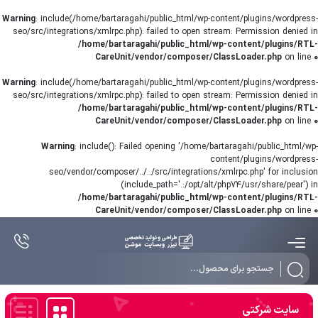
Warning
: include(/home/bartaragahi/public_html/wp-content/plugins/wordpress-
seo/src/integrations/xmlrpc.php): failed to open stream: Permission denied in
/home/bartaragahi/public_html/wp-content/plugins/RTL-
CareUnit/vendor/composer/ClassLoader.php
on line
0
Warning
: include(/home/bartaragahi/public_html/wp-content/plugins/wordpress-
seo/src/integrations/xmlrpc.php): failed to open stream: Permission denied in
/home/bartaragahi/public_html/wp-content/plugins/RTL-
CareUnit/vendor/composer/ClassLoader.php
on line
0
Warning
: include(): Failed opening '/home/bartaragahi/public_html/wp-
content/plugins/wordpress-
seo/vendor/composer/../../src/integrations/xmlrpc.php' for inclusion
(include_path='.:/opt/alt/php74/usr/share/pear') in
/home/bartaragahi/public_html/wp-content/plugins/RTL-
CareUnit/vendor/composer/ClassLoader.php
on line
0
Products
search
سایت شرکتی