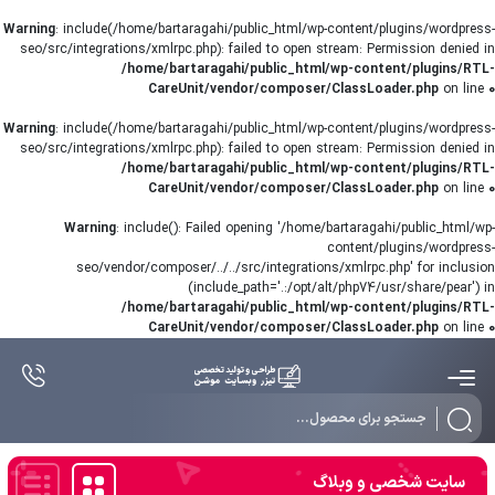
Warning
: include(/home/bartaragahi/public_html/wp-content/plugins/wordpress-
seo/src/integrations/xmlrpc.php): failed to open stream: Permission denied in
/home/bartaragahi/public_html/wp-content/plugins/RTL-
CareUnit/vendor/composer/ClassLoader.php
on line
0
Warning
: include(/home/bartaragahi/public_html/wp-content/plugins/wordpress-
seo/src/integrations/xmlrpc.php): failed to open stream: Permission denied in
/home/bartaragahi/public_html/wp-content/plugins/RTL-
CareUnit/vendor/composer/ClassLoader.php
on line
0
Warning
: include(): Failed opening '/home/bartaragahi/public_html/wp-
content/plugins/wordpress-
seo/vendor/composer/../../src/integrations/xmlrpc.php' for inclusion
(include_path='.:/opt/alt/php74/usr/share/pear') in
/home/bartaragahi/public_html/wp-content/plugins/RTL-
CareUnit/vendor/composer/ClassLoader.php
on line
0
Products
search
سایت شخصی و وبلاگ