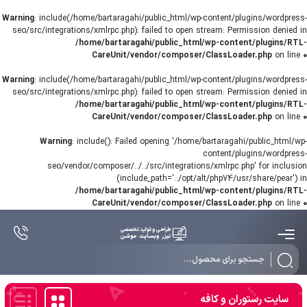
Warning
: include(/home/bartaragahi/public_html/wp-content/plugins/wordpress-
seo/src/integrations/xmlrpc.php): failed to open stream: Permission denied in
/home/bartaragahi/public_html/wp-content/plugins/RTL-
CareUnit/vendor/composer/ClassLoader.php
on line
0
Warning
: include(/home/bartaragahi/public_html/wp-content/plugins/wordpress-
seo/src/integrations/xmlrpc.php): failed to open stream: Permission denied in
/home/bartaragahi/public_html/wp-content/plugins/RTL-
CareUnit/vendor/composer/ClassLoader.php
on line
0
Warning
: include(): Failed opening '/home/bartaragahi/public_html/wp-
content/plugins/wordpress-
seo/vendor/composer/../../src/integrations/xmlrpc.php' for inclusion
(include_path='.:/opt/alt/php74/usr/share/pear') in
/home/bartaragahi/public_html/wp-content/plugins/RTL-
CareUnit/vendor/composer/ClassLoader.php
on line
0
Products
search
سایت رستوران و کافه